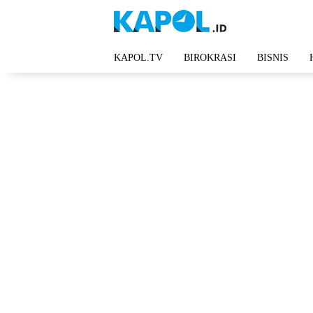
Langsung
ke
konten
KAPOL.TV
BIROKRASI
BISNIS