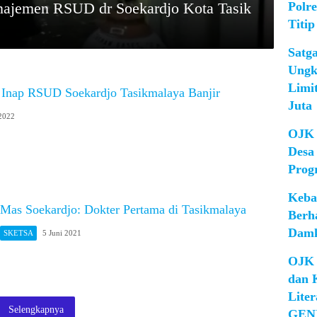
Polr
najemen RSUD dr Soekardjo Kota Tasik
Titip
Satg
Ungk
Limi
Inap RSUD Soekardjo Tasikmalaya Banjir
Juta
 2022
OJK 
Desa
Prog
Keba
Mas Soekardjo: Dokter Pertama di Tasikmalaya
Berh
Damk
SKETSA
5 Juni 2021
OJK 
dan 
Lite
Selengkapnya
GEN