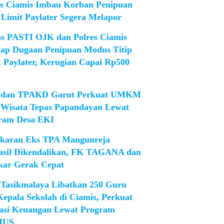
es Ciamis Imbau Korban Penipuan
 Limit Paylater Segera Melapor
as PASTI OJK dan Polres Ciamis
ap Dugaan Penipuan Modus Titip
t Paylater, Kerugian Capai Rp500
dan TPAKD Garut Perkuat UMKM
 Wisata Tepas Papandayan Lewat
ram Desa EKI
karan Eks TPA Mangunreja
asil Dikendalikan, FK TAGANA dan
ar Gerak Cepat
Tasikmalaya Libatkan 250 Guru
Kepala Sekolah di Ciamis, Perkuat
rasi Keuangan Lewat Program
IUS