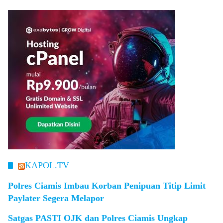
KAPOL.TV
Polres Ciamis Imbau Korban Penipuan Titip Limit
Paylater Segera Melapor
Satgas PASTI OJK dan Polres Ciamis Ungkap