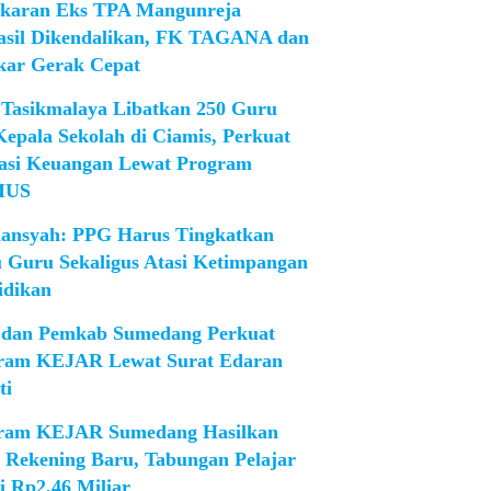
karan Eks TPA Mangunreja
asil Dikendalikan, FK TAGANA dan
ar Gerak Cepat
Tasikmalaya Libatkan 250 Guru
Kepala Sekolah di Ciamis, Perkuat
rasi Keuangan Lewat Program
IUS
iansyah: PPG Harus Tingkatkan
 Guru Sekaligus Atasi Ketimpangan
idikan
dan Pemkab Sumedang Perkuat
ram KEJAR Lewat Surat Edaran
ti
ram KEJAR Sumedang Hasilkan
1 Rekening Baru, Tabungan Pelajar
i Rp2,46 Miliar