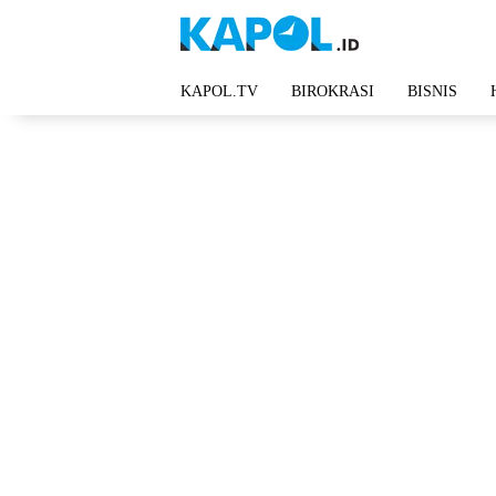
Langsung
ke
konten
KAPOL.TV
BIROKRASI
BISNIS