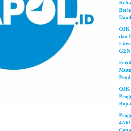
Keba
Berh
Damk
OJK 
dan 
Lite
GEN
Ferd
Mutu
Pend
OJK 
Prog
Bupa
Prog
4.76
Capa