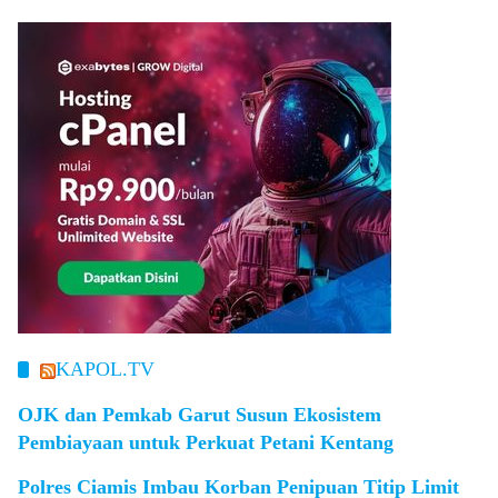
KAPOL.TV
OJK dan Pemkab Garut Susun Ekosistem
Pembiayaan untuk Perkuat Petani Kentang
Polres Ciamis Imbau Korban Penipuan Titip Limit