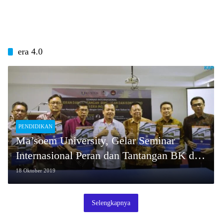
era 4.0
PENDIDIKAN
Ma’soem University, Gelar Seminar
Internasional Peran dan Tantangan BK di
Era Industri 4.0
18 Oktober 2019
Selengkapnya