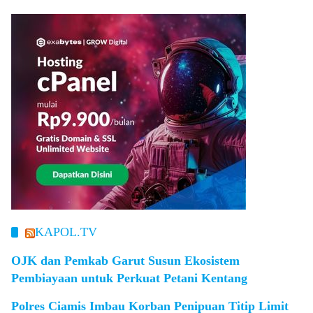
KAPOL.TV
OJK dan Pemkab Garut Susun Ekosistem
Pembiayaan untuk Perkuat Petani Kentang
Polres Ciamis Imbau Korban Penipuan Titip Limit