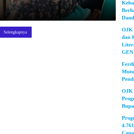
Keba
Berh
Damk
OJK 
Selengkapnya
dan 
Lite
GEN
Ferd
Mutu
Pend
OJK 
Prog
Bupa
Prog
4.76
Capa