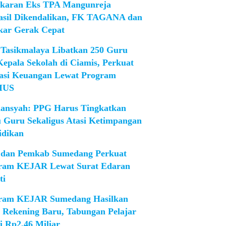
karan Eks TPA Mangunreja
asil Dikendalikan, FK TAGANA dan
ar Gerak Cepat
Tasikmalaya Libatkan 250 Guru
Kepala Sekolah di Ciamis, Perkuat
rasi Keuangan Lewat Program
IUS
iansyah: PPG Harus Tingkatkan
 Guru Sekaligus Atasi Ketimpangan
idikan
dan Pemkab Sumedang Perkuat
ram KEJAR Lewat Surat Edaran
ti
ram KEJAR Sumedang Hasilkan
1 Rekening Baru, Tabungan Pelajar
i Rp2,46 Miliar