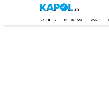
Langsung
ke
konten
KAPOL.TV
BIROKRASI
BISNIS