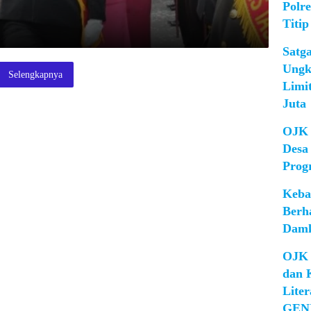
Polr
Titip
Satg
Ungk
Selengkapnya
Limi
Juta
OJK 
Desa
Prog
Keba
Berh
Damk
OJK 
dan 
Lite
GEN