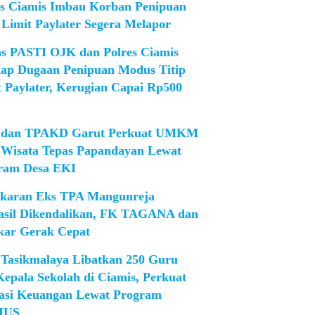
es Ciamis Imbau Korban Penipuan
 Limit Paylater Segera Melapor
as PASTI OJK dan Polres Ciamis
ap Dugaan Penipuan Modus Titip
t Paylater, Kerugian Capai Rp500
dan TPAKD Garut Perkuat UMKM
 Wisata Tepas Papandayan Lewat
ram Desa EKI
karan Eks TPA Mangunreja
asil Dikendalikan, FK TAGANA dan
ar Gerak Cepat
Tasikmalaya Libatkan 250 Guru
Kepala Sekolah di Ciamis, Perkuat
rasi Keuangan Lewat Program
IUS