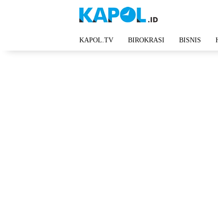
Langsung
ke
konten
KAPOL.TV
BIROKRASI
BISNIS