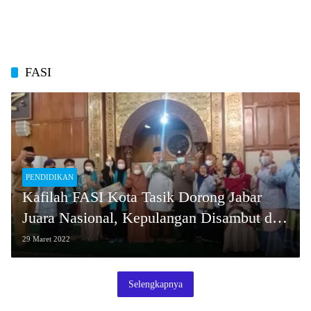
FASI
PENDIDIKAN
Kafilah FASI Kota Tasik Dorong Jabar
Juara Nasional, Kepulangan Disambut di
Daerah
29 Maret 2022
Selengkapnya