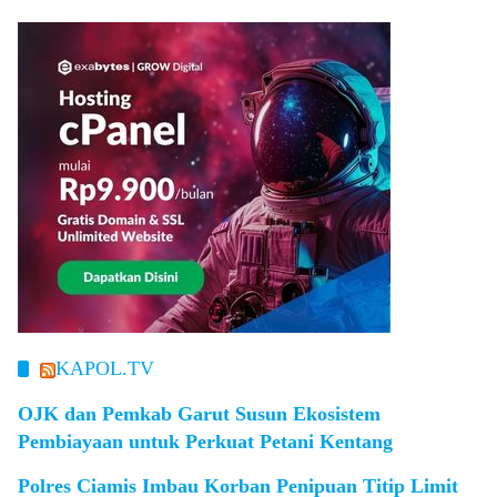
KAPOL.TV
OJK dan Pemkab Garut Susun Ekosistem
Pembiayaan untuk Perkuat Petani Kentang
Polres Ciamis Imbau Korban Penipuan Titip Limit