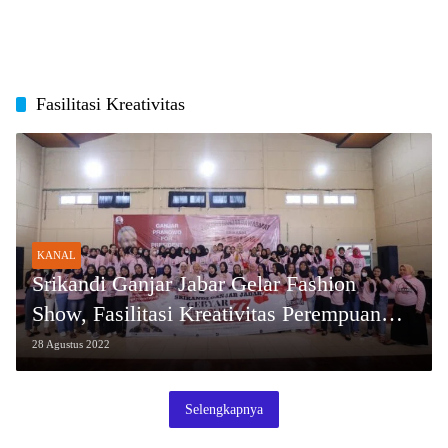
Fasilitasi Kreativitas
KANAL
Srikandi Ganjar Jabar Gelar Fashion
Show, Fasilitasi Kreativitas Perempuan
Milenial
28 Agustus 2022
Selengkapnya