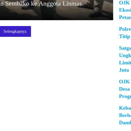
OJK 
an Sembako ke Anggota Linmas
Ekos
Peta
Polr
Selengkapnya
Titip
Satg
Ungk
Limi
Juta
OJK 
Desa
Prog
Keba
Berh
Damk