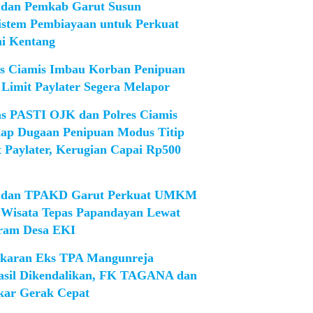
dan Pemkab Garut Susun
istem Pembiayaan untuk Perkuat
ni Kentang
es Ciamis Imbau Korban Penipuan
 Limit Paylater Segera Melapor
as PASTI OJK dan Polres Ciamis
ap Dugaan Penipuan Modus Titip
t Paylater, Kerugian Capai Rp500
dan TPAKD Garut Perkuat UMKM
 Wisata Tepas Papandayan Lewat
ram Desa EKI
karan Eks TPA Mangunreja
asil Dikendalikan, FK TAGANA dan
ar Gerak Cepat