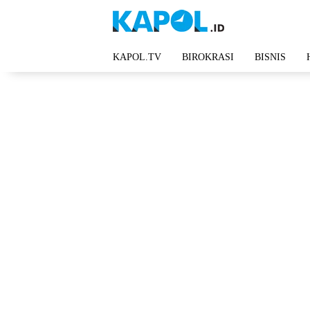
Langsung
ke
konten
KAPOL.TV
BIROKRASI
BISNIS