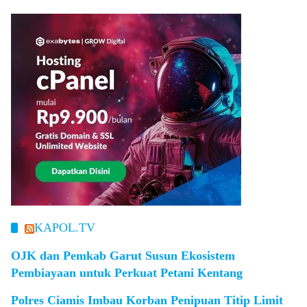
KAPOL.TV
OJK dan Pemkab Garut Susun Ekosistem
Pembiayaan untuk Perkuat Petani Kentang
Polres Ciamis Imbau Korban Penipuan Titip Limit