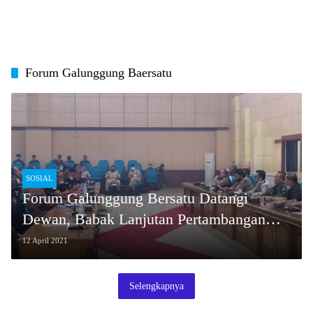
Forum Galunggung Baersatu
SOSIAL
Forum Galunggung Bersatu Datangi
Dewan, Babak Lanjutan Pertambangan
Pasir
12 April 2021
Selengkapnya