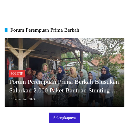
Forum Perempuan Prima Berkah
POLITIK
Forum Perempuan Prima Berkah Blusukan
Salurkan 2.000 Paket Bantuan Stunting di
Kota Tasikmalaya
19 September 2024
Selengkapnya