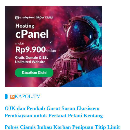
KAPOL.TV
OJK dan Pemkab Garut Susun Ekosistem
Pembiayaan untuk Perkuat Petani Kentang
Polres Ciamis Imbau Korban Penipuan Titip Limit