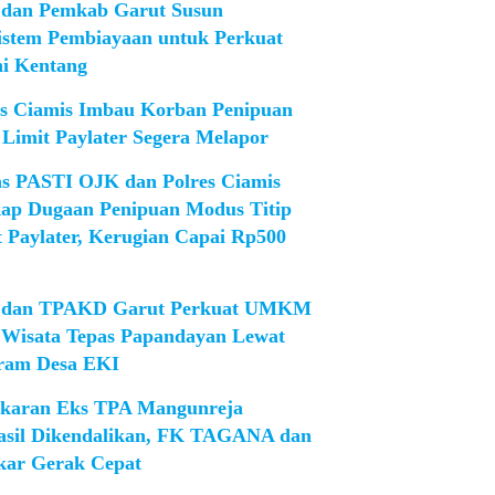
dan Pemkab Garut Susun
istem Pembiayaan untuk Perkuat
ni Kentang
es Ciamis Imbau Korban Penipuan
 Limit Paylater Segera Melapor
as PASTI OJK dan Polres Ciamis
ap Dugaan Penipuan Modus Titip
t Paylater, Kerugian Capai Rp500
dan TPAKD Garut Perkuat UMKM
 Wisata Tepas Papandayan Lewat
ram Desa EKI
karan Eks TPA Mangunreja
asil Dikendalikan, FK TAGANA dan
ar Gerak Cepat