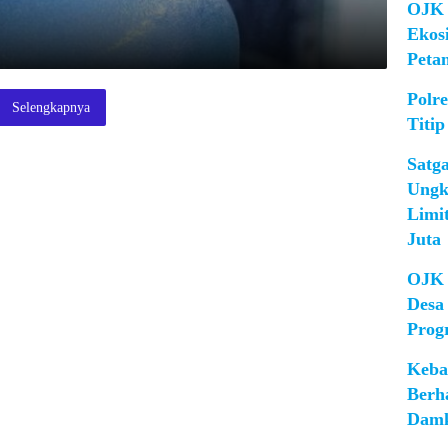
OJK 
Ekos
Peta
Polr
Selengkapnya
Titip
Satg
Ungk
Limi
Juta
OJK 
Desa
Prog
Keba
Berh
Damk