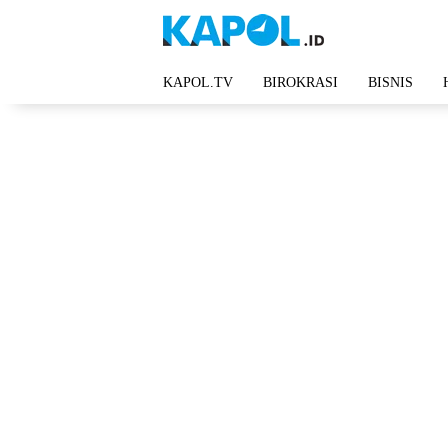
Langsung
ke
konten
KAPOL.TV
BIROKRASI
BISNIS