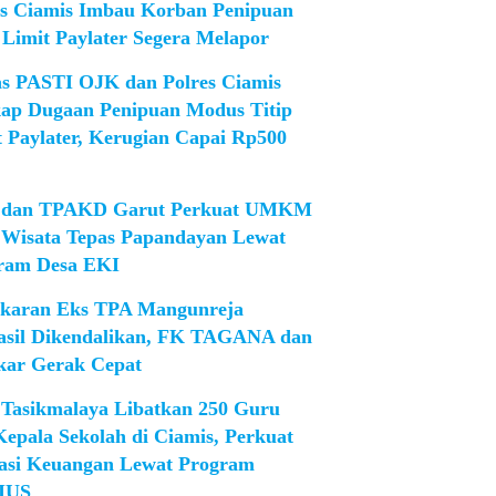
es Ciamis Imbau Korban Penipuan
 Limit Paylater Segera Melapor
as PASTI OJK dan Polres Ciamis
ap Dugaan Penipuan Modus Titip
t Paylater, Kerugian Capai Rp500
dan TPAKD Garut Perkuat UMKM
 Wisata Tepas Papandayan Lewat
ram Desa EKI
karan Eks TPA Mangunreja
asil Dikendalikan, FK TAGANA dan
ar Gerak Cepat
Tasikmalaya Libatkan 250 Guru
Kepala Sekolah di Ciamis, Perkuat
rasi Keuangan Lewat Program
IUS