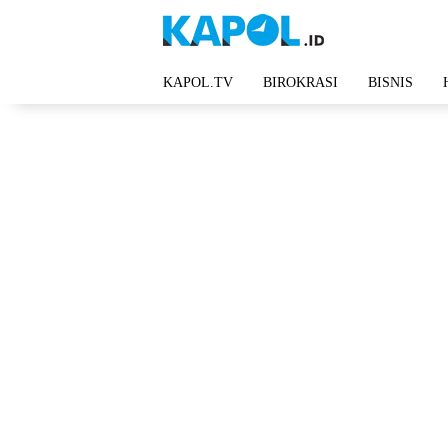
Langsung
ke
konten
KAPOL.TV
BIROKRASI
BISNIS