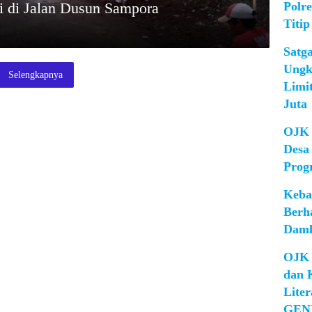
Polr
 di Jalan Dusun Sampora
Titip
Satg
Ungk
Selengkapnya
Limi
Juta
OJK 
Desa
Prog
Keba
Berh
Damk
OJK 
dan 
Lite
GEN