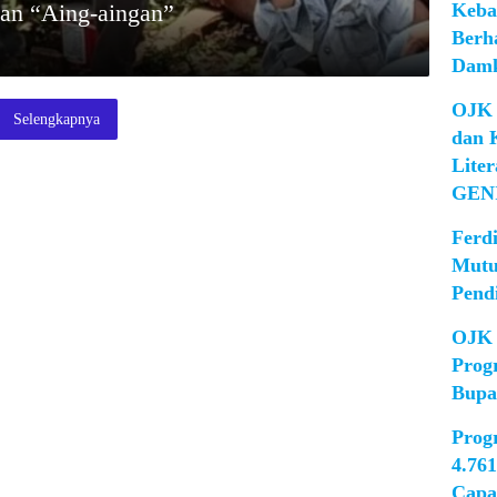
Keba
an “Aing-aingan”
Berh
Damk
OJK 
Selengkapnya
dan 
Lite
GEN
Ferd
Mutu
Pend
OJK 
Prog
Bupa
Prog
4.76
Capa