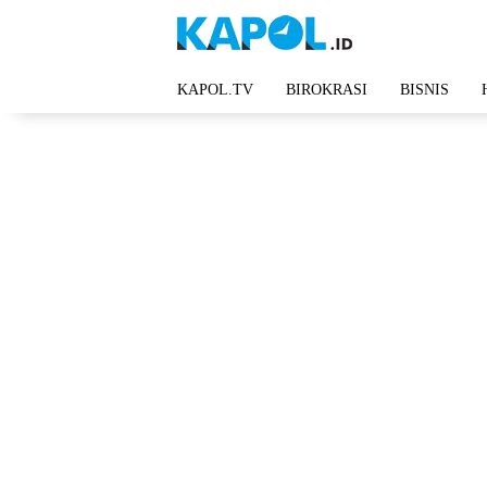
Langsung
ke
konten
KAPOL.TV
BIROKRASI
BISNIS