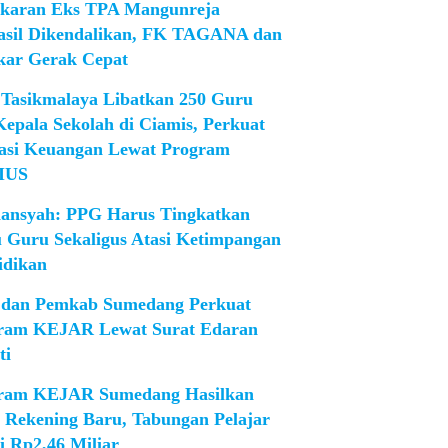
karan Eks TPA Mangunreja
asil Dikendalikan, FK TAGANA dan
ar Gerak Cepat
Tasikmalaya Libatkan 250 Guru
Kepala Sekolah di Ciamis, Perkuat
rasi Keuangan Lewat Program
IUS
iansyah: PPG Harus Tingkatkan
 Guru Sekaligus Atasi Ketimpangan
idikan
dan Pemkab Sumedang Perkuat
ram KEJAR Lewat Surat Edaran
ti
ram KEJAR Sumedang Hasilkan
1 Rekening Baru, Tabungan Pelajar
i Rp2,46 Miliar