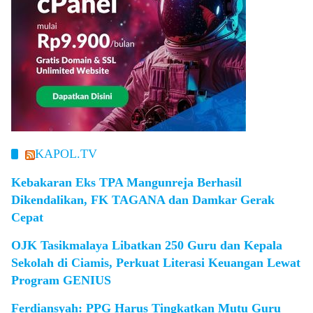
KAPOL.TV
Kebakaran Eks TPA Mangunreja Berhasil
Dikendalikan, FK TAGANA dan Damkar Gerak
Cepat
OJK Tasikmalaya Libatkan 250 Guru dan Kepala
Sekolah di Ciamis, Perkuat Literasi Keuangan Lewat
Program GENIUS
Ferdiansyah: PPG Harus Tingkatkan Mutu Guru