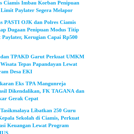
es Ciamis Imbau Korban Penipuan
 Limit Paylater Segera Melapor
as PASTI OJK dan Polres Ciamis
ap Dugaan Penipuan Modus Titip
t Paylater, Kerugian Capai Rp500
dan TPAKD Garut Perkuat UMKM
 Wisata Tepas Papandayan Lewat
ram Desa EKI
karan Eks TPA Mangunreja
asil Dikendalikan, FK TAGANA dan
ar Gerak Cepat
Tasikmalaya Libatkan 250 Guru
Kepala Sekolah di Ciamis, Perkuat
rasi Keuangan Lewat Program
IUS