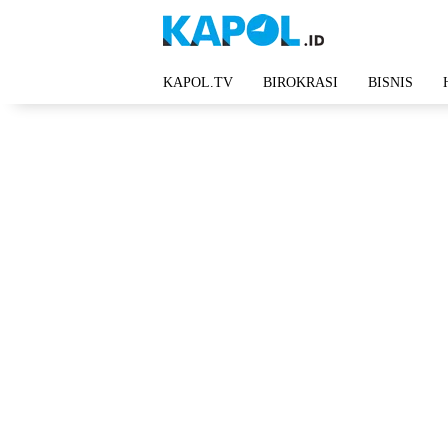
Langsung
ke
konten
KAPOL.TV
BIROKRASI
BISNIS