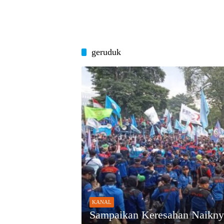
geruduk
KANAL
Sampaikan Keresahan Naikn