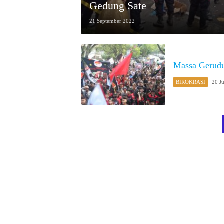
Gedung Sate
21 September 2022
Massa Gerudu
BIROKRASI
20 J