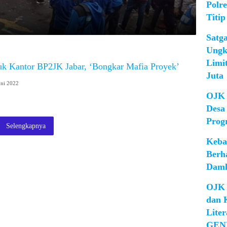
Polr
Titip
Satg
Ungk
Limi
k Kantor BP2JK Jabar, ‘Bongkar Mafia Proyek’
Juta
uni 2022
OJK 
Desa
Prog
Selengkapnya
Keba
Berh
Damk
OJK 
dan 
Lite
GEN