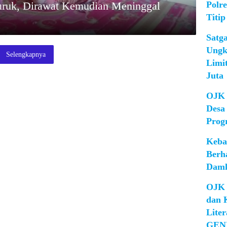
Polr
Buruk, Dirawat Kemudian Meninggal
Titip
Satg
Ungk
Selengkapnya
Limi
Juta
OJK 
Desa
Prog
Keba
Berh
Damk
OJK 
dan 
Lite
GEN