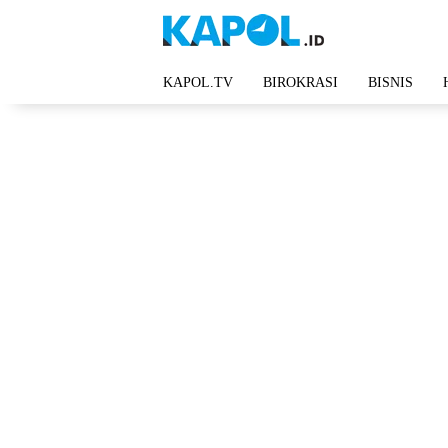
Langsung
ke
konten
KAPOL.TV
BIROKRASI
BISNIS