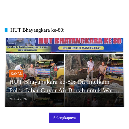
HUT Bhayangkara ke-80:
KANAL
HUT Bhayangkara ke-80: Dit Intelkam
Polda Jabar Guyur Air Bersih untuk Warga
KBB yang Kekeringan
26 Juni 2026
Selengkapnya