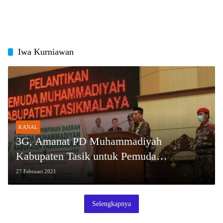
Iwa Kurniawan
KANAL
3G, Amanat PD Muhammadiyah
Kabupaten Tasik untuk Pemuda
Muhammadiyah
27 Februari 2021
Selengkapnya