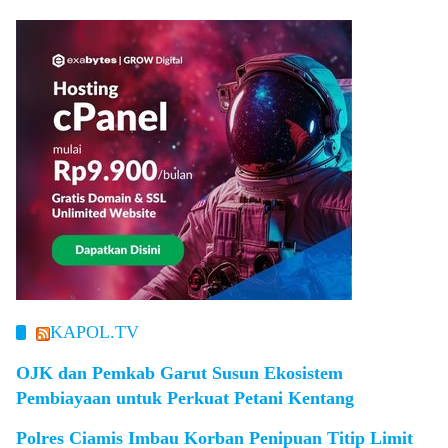
KAPOL.TV
OJK dan Pemkab Garut Susun Ekosistem
Pembiayaan untuk Perkuat Petani Kentang
Polres Ciamis Imbau Korban Penipuan Titip Limit