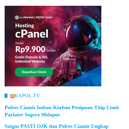
KAPOL.TV
Polres Ciamis Imbau Korban Penipuan Titip Limit
Paylater Segera Melapor
Satgas PASTI OJK dan Polres Ciamis Ungkap