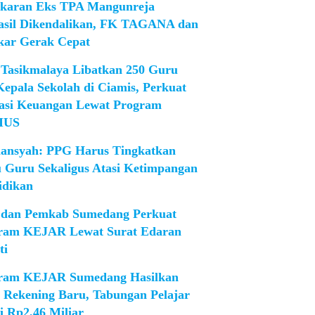
karan Eks TPA Mangunreja
asil Dikendalikan, FK TAGANA dan
ar Gerak Cepat
Tasikmalaya Libatkan 250 Guru
Kepala Sekolah di Ciamis, Perkuat
rasi Keuangan Lewat Program
IUS
iansyah: PPG Harus Tingkatkan
 Guru Sekaligus Atasi Ketimpangan
idikan
dan Pemkab Sumedang Perkuat
ram KEJAR Lewat Surat Edaran
ti
ram KEJAR Sumedang Hasilkan
1 Rekening Baru, Tabungan Pelajar
i Rp2,46 Miliar