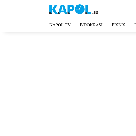
Langsung
ke
konten
KAPOL.TV
BIROKRASI
BISNIS