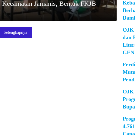
Keba
asi Kecamatan Jamanis, Bentuk FKJB
Berh
Damk
OJK 
Selengkapnya
dan 
Lite
GEN
Ferd
Mutu
Pend
OJK 
Prog
Bupa
Prog
4.76
Capa