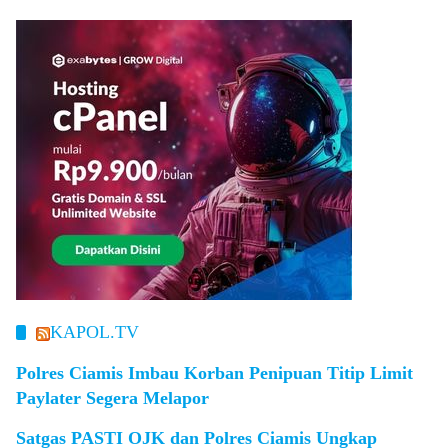
KAPOL.TV
Polres Ciamis Imbau Korban Penipuan Titip Limit
Paylater Segera Melapor
Satgas PASTI OJK dan Polres Ciamis Ungkap