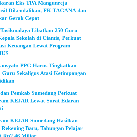
karan Eks TPA Mangunreja
asil Dikendalikan, FK TAGANA dan
ar Gerak Cepat
Tasikmalaya Libatkan 250 Guru
Kepala Sekolah di Ciamis, Perkuat
rasi Keuangan Lewat Program
IUS
iansyah: PPG Harus Tingkatkan
 Guru Sekaligus Atasi Ketimpangan
idikan
dan Pemkab Sumedang Perkuat
ram KEJAR Lewat Surat Edaran
ti
ram KEJAR Sumedang Hasilkan
1 Rekening Baru, Tabungan Pelajar
i Rp2,46 Miliar