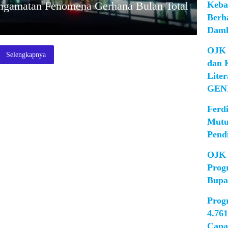
Keba
gamatan Fenomena Gerhana Bulan Total
Berh
Damk
OJK 
Selengkapnya
dan 
Lite
GEN
Ferd
Mutu
Pend
OJK 
Prog
Bupa
Prog
4.76
Capa