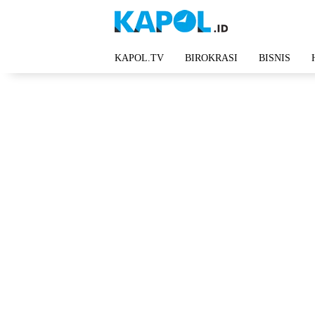
Langsung
ke
konten
KAPOL.TV
BIROKRASI
BISNIS