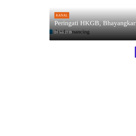
KANAL
Peringati HKGB, Bhayangkar
lomba mancing
28 Juli 2019