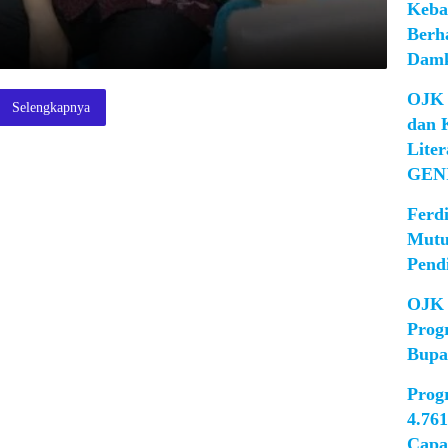
Keba
Berh
Damk
OJK 
Selengkapnya
dan 
Lite
GEN
Ferd
Mutu
Pend
OJK 
Prog
Bupa
Prog
4.76
Capa