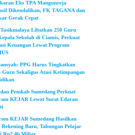
karan Eks TPA Mangunreja
asil Dikendalikan, FK TAGANA dan
ar Gerak Cepat
Tasikmalaya Libatkan 250 Guru
Kepala Sekolah di Ciamis, Perkuat
rasi Keuangan Lewat Program
IUS
iansyah: PPG Harus Tingkatkan
 Guru Sekaligus Atasi Ketimpangan
idikan
dan Pemkab Sumedang Perkuat
ram KEJAR Lewat Surat Edaran
ti
ram KEJAR Sumedang Hasilkan
1 Rekening Baru, Tabungan Pelajar
i Rp2,46 Miliar