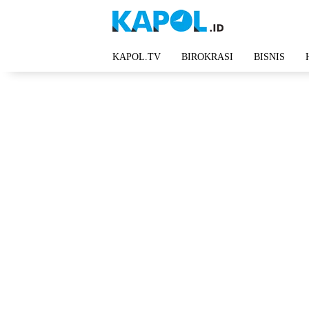
Langsung
ke
konten
KAPOL.TV
BIROKRASI
BISNIS