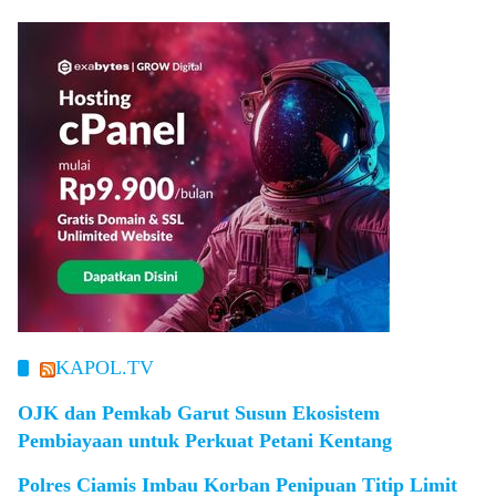
KAPOL.TV
OJK dan Pemkab Garut Susun Ekosistem
Pembiayaan untuk Perkuat Petani Kentang
Polres Ciamis Imbau Korban Penipuan Titip Limit