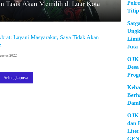
Polr
n Tasik Akan Memilih di Luar Kota
Titip
Satg
Ungk
ybrat: Layani Masyarakat, Saya Tidak Akan
Limi
h
Juta
gustus 2022
OJK 
Desa
Prog
Selengkapnya
Keba
Berh
Damk
OJK 
dan 
Lite
GEN