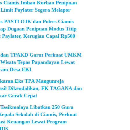
es Ciamis Imbau Korban Penipuan
 Limit Paylater Segera Melapor
as PASTI OJK dan Polres Ciamis
ap Dugaan Penipuan Modus Titip
t Paylater, Kerugian Capai Rp500
dan TPAKD Garut Perkuat UMKM
 Wisata Tepas Papandayan Lewat
ram Desa EKI
karan Eks TPA Mangunreja
asil Dikendalikan, FK TAGANA dan
ar Gerak Cepat
Tasikmalaya Libatkan 250 Guru
Kepala Sekolah di Ciamis, Perkuat
rasi Keuangan Lewat Program
IUS