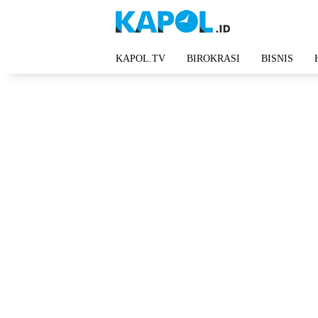
Langsung
ke
konten
KAPOL.TV
BIROKRASI
BISNIS