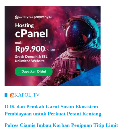
KAPOL.TV
OJK dan Pemkab Garut Susun Ekosistem
Pembiayaan untuk Perkuat Petani Kentang
Polres Ciamis Imbau Korban Penipuan Titip Limit