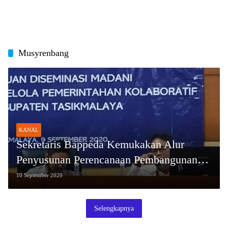
Musyrenbang
KANAL
Sekretaris Bappeda Kemukakan Alur
Penyusunan Perencanaan Pembangunan
Kabupaten Tasik
10 September 2020
Selengkapnya