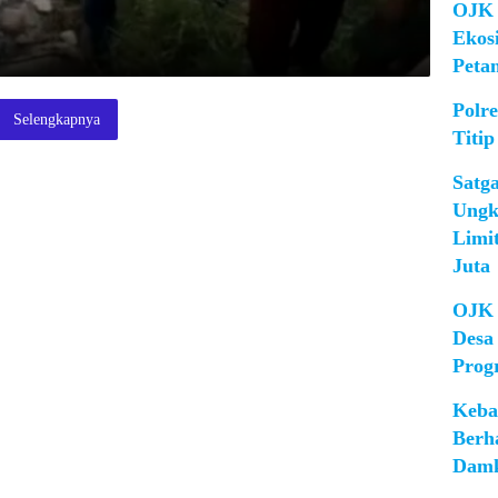
OJK 
Ekos
Peta
Polr
Selengkapnya
Titip
Satg
Ungk
Limi
Juta
OJK 
Desa
Prog
Keba
Berh
Damk