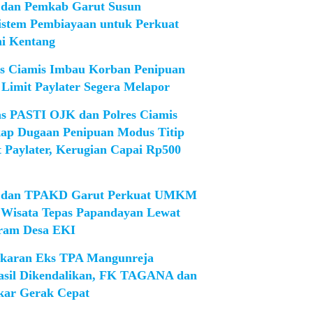
dan Pemkab Garut Susun
istem Pembiayaan untuk Perkuat
ni Kentang
es Ciamis Imbau Korban Penipuan
 Limit Paylater Segera Melapor
as PASTI OJK dan Polres Ciamis
ap Dugaan Penipuan Modus Titip
t Paylater, Kerugian Capai Rp500
dan TPAKD Garut Perkuat UMKM
 Wisata Tepas Papandayan Lewat
ram Desa EKI
karan Eks TPA Mangunreja
asil Dikendalikan, FK TAGANA dan
ar Gerak Cepat