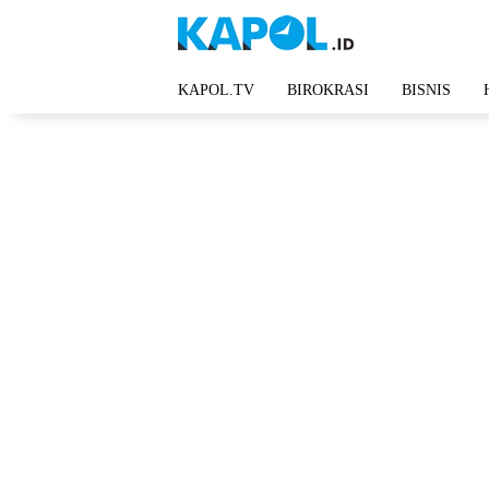
Langsung
ke
konten
KAPOL.TV
BIROKRASI
BISNIS