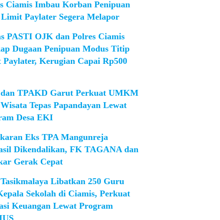
es Ciamis Imbau Korban Penipuan
 Limit Paylater Segera Melapor
as PASTI OJK dan Polres Ciamis
ap Dugaan Penipuan Modus Titip
t Paylater, Kerugian Capai Rp500
dan TPAKD Garut Perkuat UMKM
 Wisata Tepas Papandayan Lewat
ram Desa EKI
karan Eks TPA Mangunreja
asil Dikendalikan, FK TAGANA dan
ar Gerak Cepat
Tasikmalaya Libatkan 250 Guru
Kepala Sekolah di Ciamis, Perkuat
rasi Keuangan Lewat Program
IUS