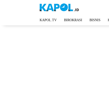
Langsung
ke
konten
KAPOL.TV
BIROKRASI
BISNIS