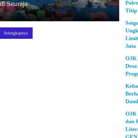
Polr
di Situraja
Titip
Satg
Ungk
Selengkapnya
Limi
Juta
OJK 
Desa
Prog
Keba
Berh
Damk
OJK 
dan 
Lite
GEN