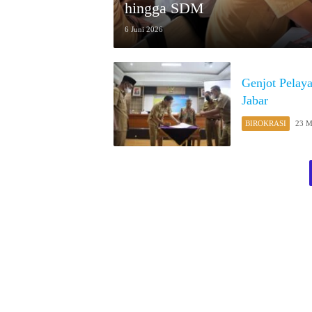
hingga SDM
6 Juni 2026
Genjot Pelay
Jabar
BIROKRASI
23 M