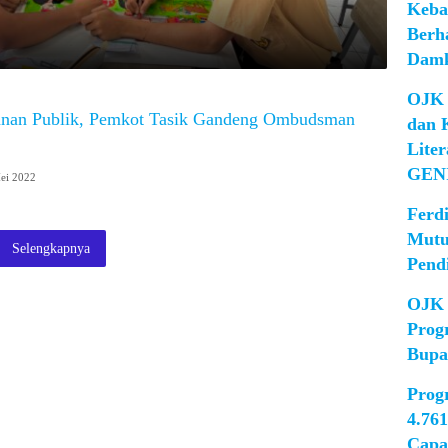
Keba
Berh
Damk
OJK 
anan Publik, Pemkot Tasik Gandeng Ombudsman
dan 
Lite
GEN
ei 2022
Ferd
Mutu
Selengkapnya
Pend
OJK 
Prog
Bupa
Prog
4.76
Capa