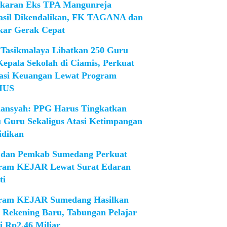
karan Eks TPA Mangunreja
asil Dikendalikan, FK TAGANA dan
ar Gerak Cepat
Tasikmalaya Libatkan 250 Guru
Kepala Sekolah di Ciamis, Perkuat
rasi Keuangan Lewat Program
IUS
iansyah: PPG Harus Tingkatkan
 Guru Sekaligus Atasi Ketimpangan
idikan
dan Pemkab Sumedang Perkuat
ram KEJAR Lewat Surat Edaran
ti
ram KEJAR Sumedang Hasilkan
1 Rekening Baru, Tabungan Pelajar
i Rp2,46 Miliar