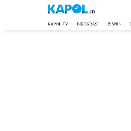
Langsung
ke
konten
KAPOL.TV
BIROKRASI
BISNIS