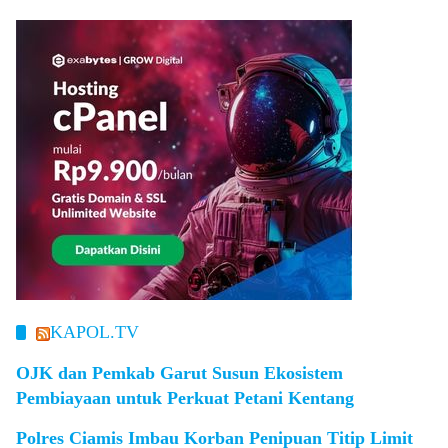
KAPOL.TV
OJK dan Pemkab Garut Susun Ekosistem
Pembiayaan untuk Perkuat Petani Kentang
Polres Ciamis Imbau Korban Penipuan Titip Limit