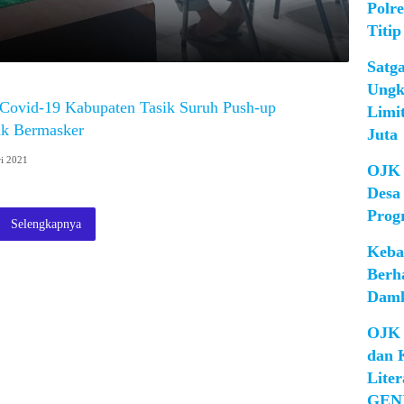
Polr
Titip
Satg
Ungk
Covid-19 Kabupaten Tasik Suruh Push-up
Limi
ak Bermasker
Juta
ri 2021
OJK 
Desa
Prog
Selengkapnya
Keba
Berh
Damk
OJK 
dan 
Lite
GEN