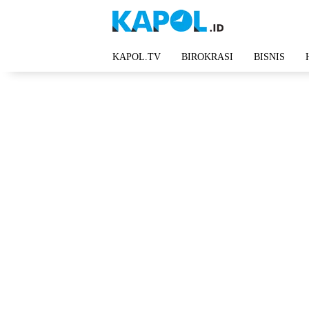
Langsung
ke
konten
KAPOL.TV
BIROKRASI
BISNIS