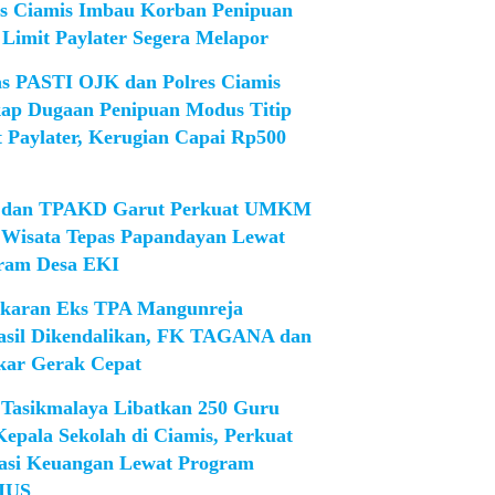
es Ciamis Imbau Korban Penipuan
 Limit Paylater Segera Melapor
as PASTI OJK dan Polres Ciamis
ap Dugaan Penipuan Modus Titip
t Paylater, Kerugian Capai Rp500
dan TPAKD Garut Perkuat UMKM
 Wisata Tepas Papandayan Lewat
ram Desa EKI
karan Eks TPA Mangunreja
asil Dikendalikan, FK TAGANA dan
ar Gerak Cepat
Tasikmalaya Libatkan 250 Guru
Kepala Sekolah di Ciamis, Perkuat
rasi Keuangan Lewat Program
IUS