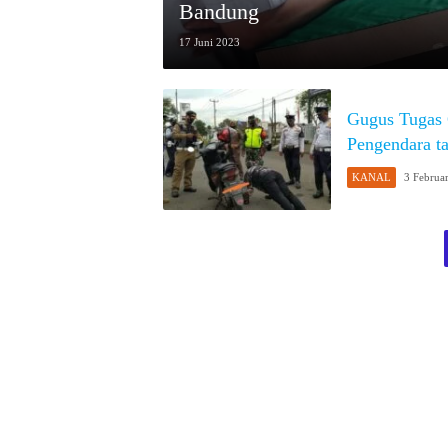
Bandung
17 Juni 2023
Gugus Tugas 
Pengendara t
KANAL
3 Februa