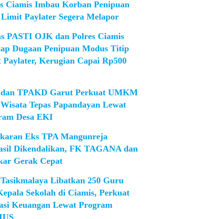
es Ciamis Imbau Korban Penipuan
 Limit Paylater Segera Melapor
as PASTI OJK dan Polres Ciamis
ap Dugaan Penipuan Modus Titip
t Paylater, Kerugian Capai Rp500
dan TPAKD Garut Perkuat UMKM
 Wisata Tepas Papandayan Lewat
ram Desa EKI
karan Eks TPA Mangunreja
asil Dikendalikan, FK TAGANA dan
ar Gerak Cepat
Tasikmalaya Libatkan 250 Guru
Kepala Sekolah di Ciamis, Perkuat
rasi Keuangan Lewat Program
IUS