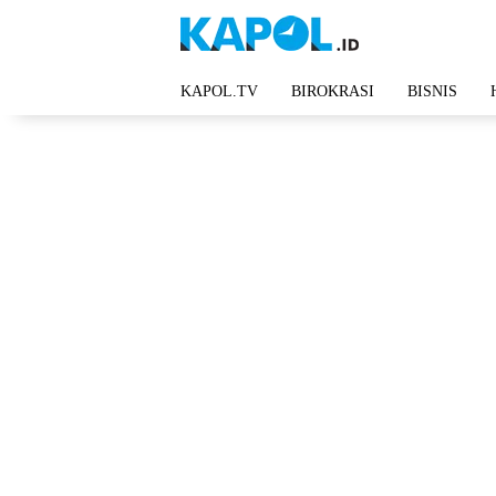
Langsung
ke
konten
KAPOL.TV
BIROKRASI
BISNIS