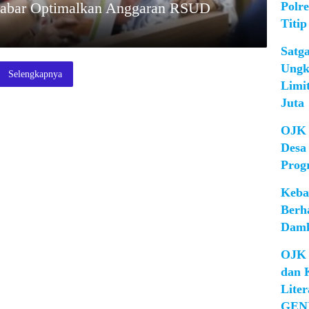
Polr
Jabar Optimalkan Anggaran RSUD
Titip
Satg
Ungk
Selengkapnya
Limi
Juta
OJK 
Desa
Prog
Keba
Berh
Damk
OJK 
dan 
Lite
GEN