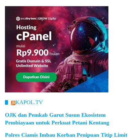
KAPOL.TV
OJK dan Pemkab Garut Susun Ekosistem
Pembiayaan untuk Perkuat Petani Kentang
Polres Ciamis Imbau Korban Penipuan Titip Limit