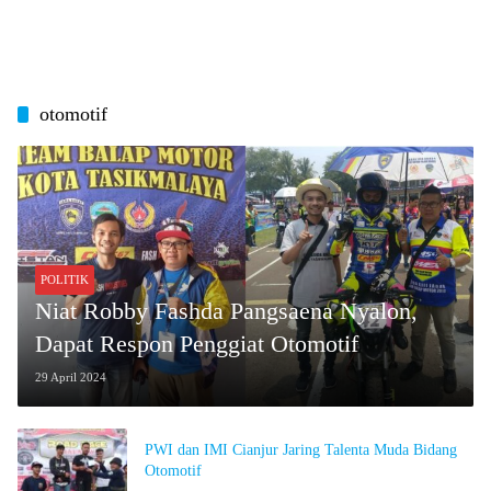
otomotif
POLITIK
Niat Robby Fashda Pangsaena Nyalon,
Dapat Respon Penggiat Otomotif
29 April 2024
PWI dan IMI Cianjur Jaring Talenta Muda Bidang
Otomotif