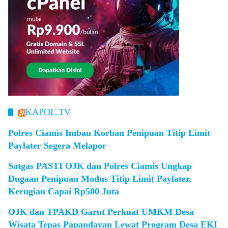
KAPOL.TV
Polres Ciamis Imbau Korban Penipuan Titip Limit
Paylater Segera Melapor
Satgas PASTI OJK dan Polres Ciamis Ungkap
Dugaan Penipuan Modus Titip Limit Paylater,
Kerugian Capai Rp500 Juta
OJK dan TPAKD Garut Perkuat UMKM Desa
Wisata Tepas Papandayan Lewat Program Desa EKI