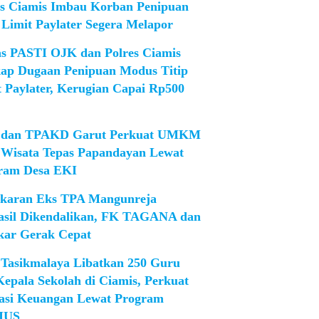
es Ciamis Imbau Korban Penipuan
 Limit Paylater Segera Melapor
as PASTI OJK dan Polres Ciamis
ap Dugaan Penipuan Modus Titip
t Paylater, Kerugian Capai Rp500
dan TPAKD Garut Perkuat UMKM
 Wisata Tepas Papandayan Lewat
ram Desa EKI
karan Eks TPA Mangunreja
asil Dikendalikan, FK TAGANA dan
ar Gerak Cepat
Tasikmalaya Libatkan 250 Guru
Kepala Sekolah di Ciamis, Perkuat
rasi Keuangan Lewat Program
IUS