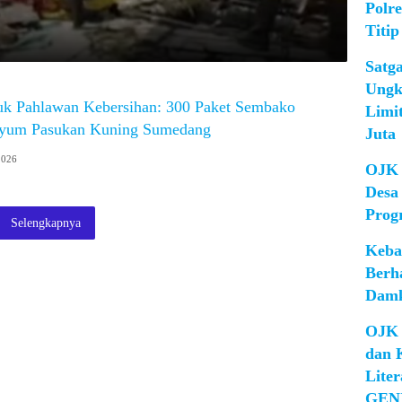
Polr
Titip
Satg
Ungk
tuk Pahlawan Kebersihan: 300 Paket Sembako
Limi
nyum Pasukan Kuning Sumedang
Juta
2026
OJK 
Desa
Prog
Selengkapnya
Keba
Berh
Damk
OJK 
dan 
Lite
GEN