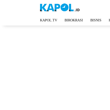
Langsung
ke
konten
KAPOL.TV
BIROKRASI
BISNIS