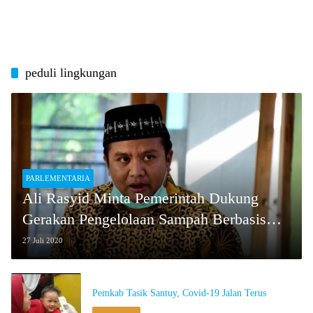
peduli lingkungan
PARLEMENTARIA
Ali Rasyid Minta Pemerintah Dukung
Gerakan Pengelolaan Sampah Berbasis
Komunitas
27 Juli 2020
Pemkab Tasik Santuy, Covid-19 Jalan Terus