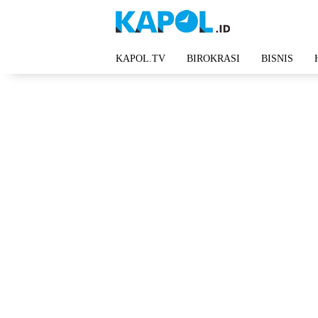
Langsung
ke
konten
KAPOL.TV
BIROKRASI
BISNIS