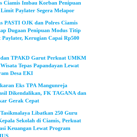
es Ciamis Imbau Korban Penipuan
 Limit Paylater Segera Melapor
as PASTI OJK dan Polres Ciamis
ap Dugaan Penipuan Modus Titip
t Paylater, Kerugian Capai Rp500
dan TPAKD Garut Perkuat UMKM
 Wisata Tepas Papandayan Lewat
ram Desa EKI
karan Eks TPA Mangunreja
asil Dikendalikan, FK TAGANA dan
ar Gerak Cepat
Tasikmalaya Libatkan 250 Guru
Kepala Sekolah di Ciamis, Perkuat
rasi Keuangan Lewat Program
IUS