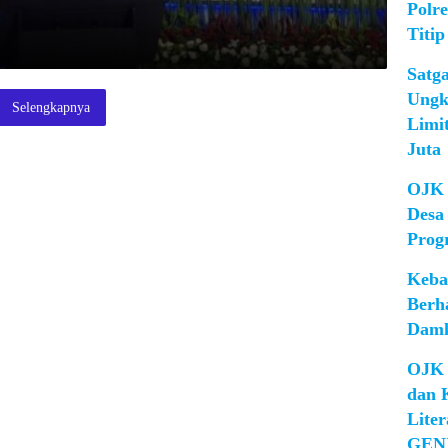
Polr
Titip
Satg
Ungk
Selengkapnya
Limi
Juta
OJK 
Desa
Prog
Keba
Berh
Damk
OJK 
dan 
Lite
GEN