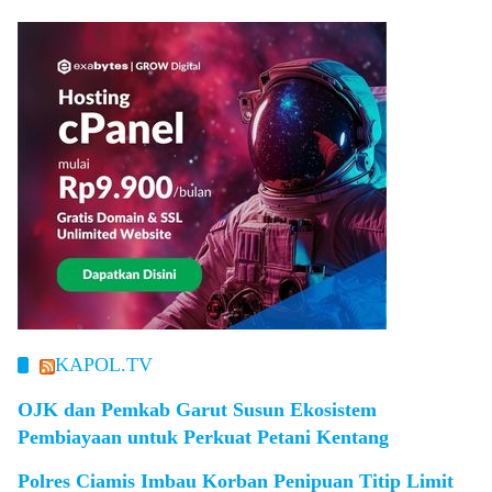
KAPOL.TV
OJK dan Pemkab Garut Susun Ekosistem
Pembiayaan untuk Perkuat Petani Kentang
Polres Ciamis Imbau Korban Penipuan Titip Limit