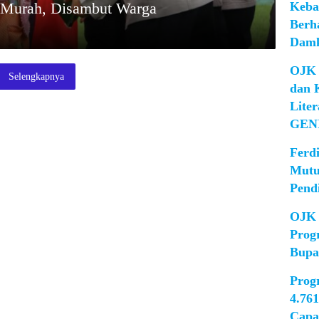
Keba
r Murah, Disambut Warga
Berh
Damk
OJK 
Selengkapnya
dan 
Lite
GEN
Ferd
Mutu
Pend
OJK 
Prog
Bupa
Prog
4.76
Capa