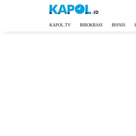
Langsung
ke
konten
KAPOL.TV
BIROKRASI
BISNIS