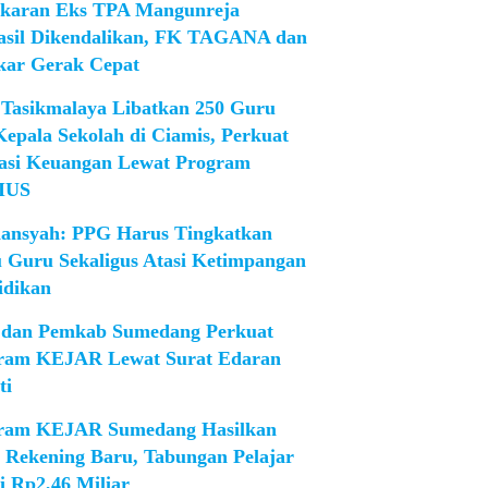
karan Eks TPA Mangunreja
asil Dikendalikan, FK TAGANA dan
ar Gerak Cepat
Tasikmalaya Libatkan 250 Guru
Kepala Sekolah di Ciamis, Perkuat
rasi Keuangan Lewat Program
IUS
iansyah: PPG Harus Tingkatkan
 Guru Sekaligus Atasi Ketimpangan
idikan
dan Pemkab Sumedang Perkuat
ram KEJAR Lewat Surat Edaran
ti
ram KEJAR Sumedang Hasilkan
1 Rekening Baru, Tabungan Pelajar
i Rp2,46 Miliar