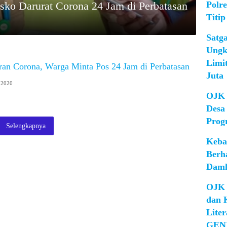
Polr
ko Darurat Corona 24 Jam di Perbatasan
Titip
Satg
Ungk
Limi
ran Corona, Warga Minta Pos 24 Jam di Perbatasan
Juta
 2020
OJK 
Desa
Prog
Selengkapnya
Keba
Berh
Damk
OJK 
dan 
Lite
GEN