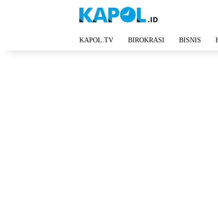
Langsung
ke
konten
KAPOL.TV
BIROKRASI
BISNIS