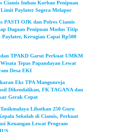
es Ciamis Imbau Korban Penipuan
 Limit Paylater Segera Melapor
as PASTI OJK dan Polres Ciamis
ap Dugaan Penipuan Modus Titip
t Paylater, Kerugian Capai Rp500
dan TPAKD Garut Perkuat UMKM
 Wisata Tepas Papandayan Lewat
ram Desa EKI
karan Eks TPA Mangunreja
asil Dikendalikan, FK TAGANA dan
ar Gerak Cepat
Tasikmalaya Libatkan 250 Guru
Kepala Sekolah di Ciamis, Perkuat
rasi Keuangan Lewat Program
IUS