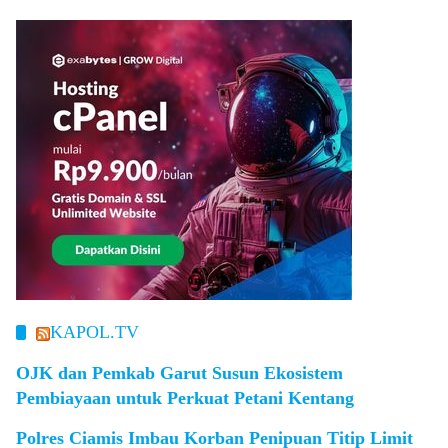
KAPOL.TV
OJK dan Pemkab Garut Susun Ekosistem
Pembiayaan untuk Perkuat Petani Kentang
Polres Ciamis Imbau Korban Penipuan Titip Limit