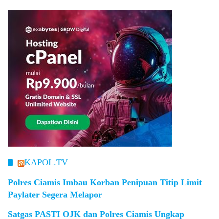
KAPOL.TV
Polres Ciamis Imbau Korban Penipuan Titip Limit
Paylater Segera Melapor
Satgas PASTI OJK dan Polres Ciamis Ungkap