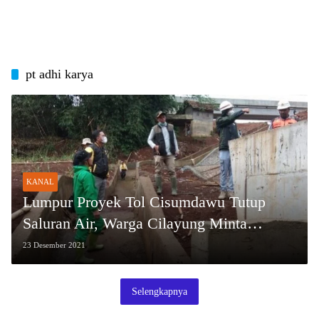
pt adhi karya
KANAL
Lumpur Proyek Tol Cisumdawu Tutup
Saluran Air, Warga Cilayung Minta
Perbaikan
23 Desember 2021
Selengkapnya